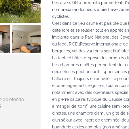
Les divers GR à proximité permettent d’
nombreux randonneurs à pied, avec ânes
cyclistes.
C’est dans ce lieu calme et paisible que 
détendre et se relaxer, tout en apprécian
implanté dans le Parc National des Cév
du label RICE (Réserve internationale de c
bergeries, vol des vautours sont littéra
La table d’hôtes propose des produits du
Les chambres d’hôtes permettent de rece
deux étoiles peut accueillir 4 personnes
L’affaire est toujours en activité. Le pro
et aménagements réguliers, tout en conso
notamment avec des opérateurs spéciali
te de Mende
en pierre calcaire, typique du Causse co
S
à manger de 50m², une cuisine semi-pro
d’hôtes, une chambre d’ami, un gîte de 
d’un séjour avec insert de cheminée, deu
buanderie et des combles (non aménage