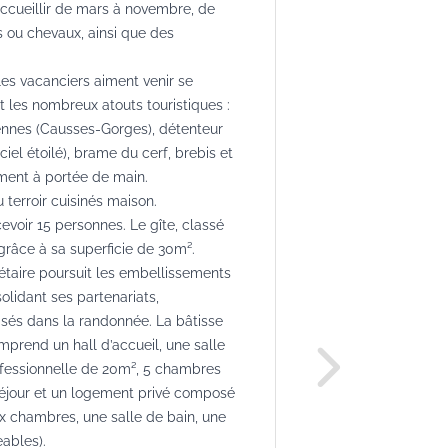
accueillir de mars à novembre, de
 ou chevaux, ainsi que des
les vacanciers aiment venir se
t les nombreux atouts touristiques :
ennes (Causses-Gorges), détenteur
iel étoilé), brame du cerf, brebis et
lement à portée de main.
 terroir cuisinés maison.
voir 15 personnes. Le gîte, classé
 grâce à sa superficie de 30m².
priétaire poursuit les embellissements
lidant ses partenariats,
sés dans la randonnée. La bâtisse
mprend un hall d’accueil, une salle
fessionnelle de 20m², 5 chambres
séjour et un logement privé composé
x chambres, une salle de bain, une
ables).