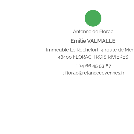
Antenne de Florac
Emilie VALMALLE
Immeuble Le Rochefort, 4 route de Me
48400 FLORAC TROIS RIVIERES
:
04
66
45
53
87
:
florac@relancecevennes.fr