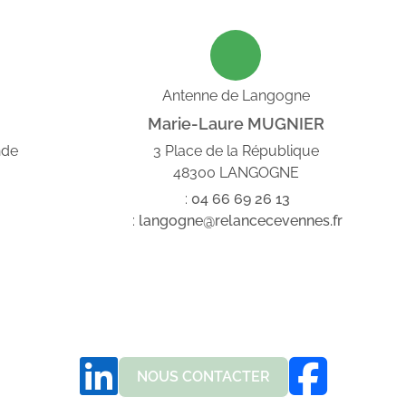
Antenne de Langogne
Marie-Laure MUGNIER
nde
3 Place de la République
48300 LANGOGNE
:
04
66
69
26
13
:
langogne@relancecevennes.fr
NOUS CONTACTER