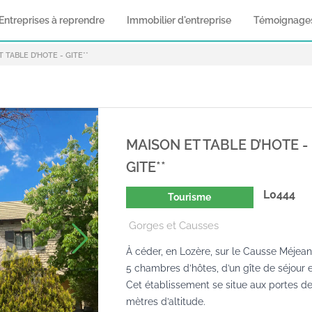
Entreprises à reprendre
Immobilier d'entreprise
Témoignage
 TABLE D’HOTE - GITE**
MAISON ET TABLE D’HOTE -
GITE**
L0444
Tourisme
Gorges et Causses
À céder, en Lozère, sur le Causse Méje
5 chambres d’hôtes, d’un gîte de séjour 
Cet établissement se situe aux portes d
mètres d’altitude.