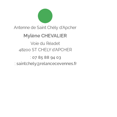
Antenne de Saint Chély d'Apcher
Mylène CHEVALIER
Voie du Réadet
48200 ST CHELY d'APCHER
:
07
85
88
94
03
:
saintchely@relancecevennes.fr