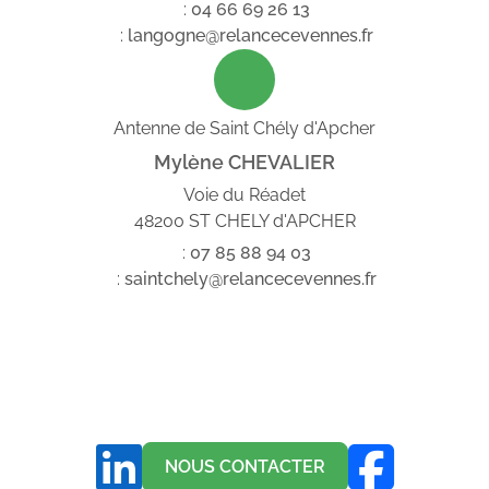
:
04
66
69
26
13
:
langogne@relancecevennes.fr
Antenne de Saint Chély d'Apcher
Mylène CHEVALIER
Voie du Réadet
48200 ST CHELY d'APCHER
:
07
85
88
94
03
:
saintchely@relancecevennes.fr
NOUS CONTACTER