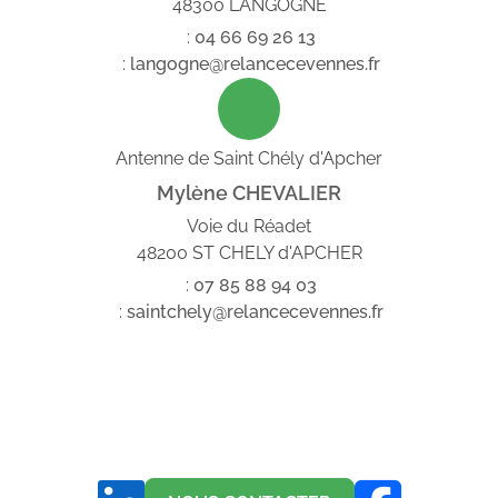
48300 LANGOGNE
:
04
66
69
26
13
:
langogne@relancecevennes.fr
Antenne de Saint Chély d'Apcher
Mylène CHEVALIER
Voie du Réadet
48200 ST CHELY d'APCHER
:
07
85
88
94
03
:
saintchely@relancecevennes.fr