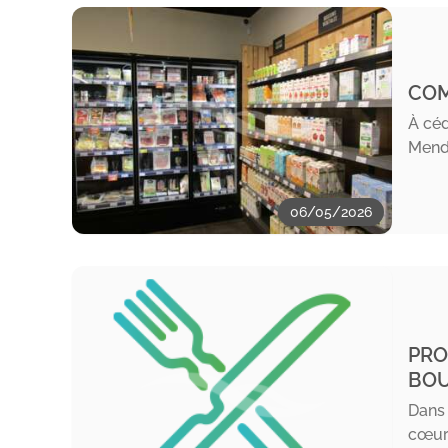
COM
À céd
Mende
06/05/2026
PRO
BOU
Dans 
cœur 