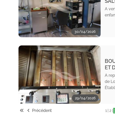
SAL
A ven
enfan
30/04/2026
BOU
ET 
A rep
de Lo
Étab
29/04/2026
Précédent
|
|
1
2