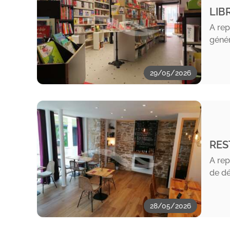
LIB
A rep
génér
29/05/2026
RES
A rep
de dé
28/05/2026