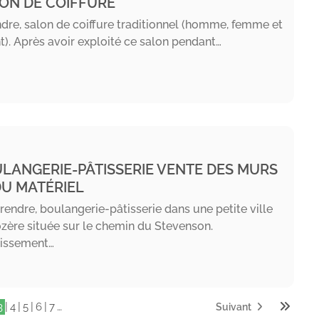
ON DE COIFFURE
dre, salon de coiffure traditionnel (homme, femme et
t). Après avoir exploité ce salon pendant…
LANGERIE-PÂTISSERIE VENTE DES MURS
DU MATÉRIEL
rendre, boulangerie-pâtisserie dans une petite ville
zère située sur le chemin du Stevenson.
lissement…
|
|
|
|
…
3
4
5
6
7
Suivant