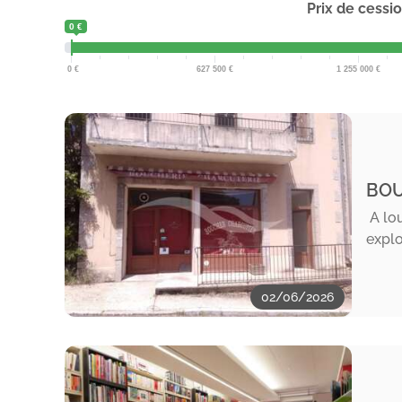
Prix de cessi
0 €
0
627 500
1 255 000
BOU
A lou
explo
02/06/2026