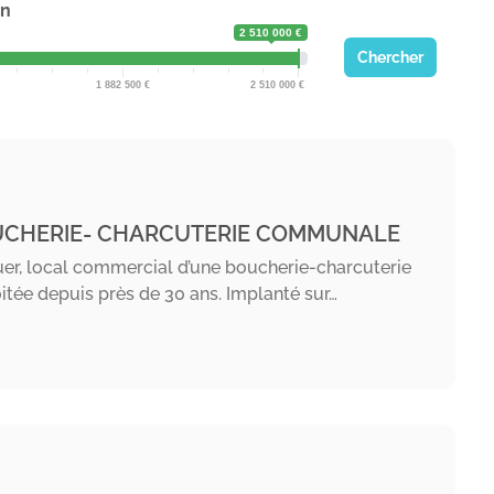
on
2 510 000 €
Chercher
1 882 500
2 510 000
CHERIE- CHARCUTERIE COMMUNALE
er, local commercial d’une boucherie-charcuterie
itée depuis près de 30 ans. Implanté sur…