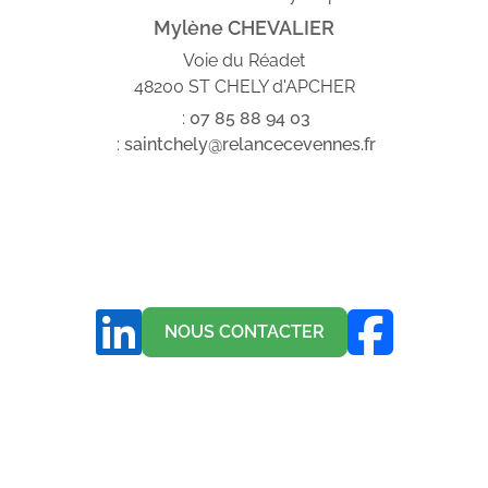
Mylène CHEVALIER
Voie du Réadet
48200 ST CHELY d'APCHER
:
07
85
88
94
03
:
saintchely@relancecevennes.fr
NOUS CONTACTER