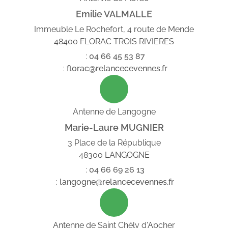
Emilie VALMALLE
Immeuble Le Rochefort, 4 route de Mende
48400 FLORAC TROIS RIVIERES
:
04
66
45
53
87
:
florac@relancecevennes.fr
Antenne de Langogne
Marie-Laure MUGNIER
3 Place de la République
48300 LANGOGNE
:
04
66
69
26
13
:
langogne@relancecevennes.fr
Antenne de Saint Chély d'Apcher