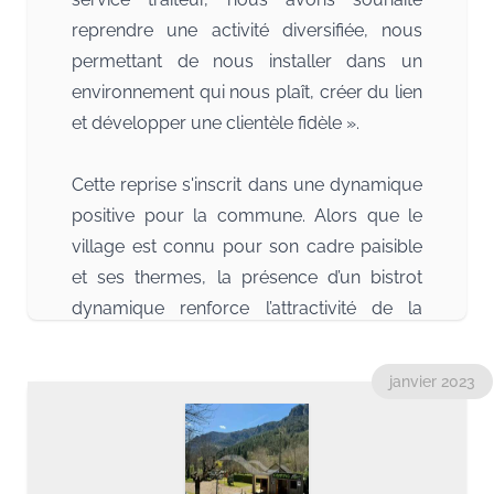
reprendre une activité diversifiée, nous
permettant de nous installer dans un
environnement qui nous plaît, créer du lien
et développer une clientèle fidèle ».
Cette reprise s'inscrit dans une dynamique
positive pour la commune. Alors que le
village est connu pour son cadre paisible
et ses thermes, la présence d’un bistrot
dynamique renforce l’attractivité de la
station verte.
janvier 2023
Informations pratiques : N'hésitez pas à
franchir la porte pour saluer Sandrine et
Eddy. Ils sont ouverts tous les jours du
lundi au dimanche (fermeture le dimanche