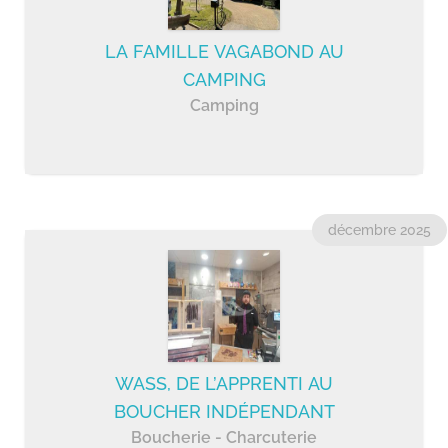
après-midi et le lundi après-midi). Longue
LA FAMILLE VAGABOND AU
vie au Bistrot et tous nos vœux de succès
CAMPING
à son nouveau gérant !
Camping
décembre 2025
WASS, DE L’APPRENTI AU
BOUCHER INDÉPENDANT
Boucherie - Charcuterie