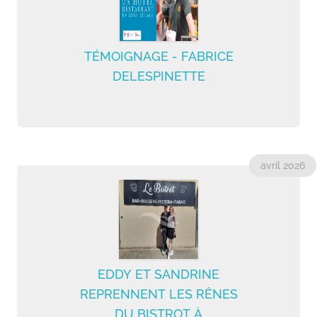
TÉMOIGNAGE - FABRICE
DELESPINETTE
avril 2026
Adresse : ALTIER
EDDY ET SANDRINE
Gérants : DELESPINETTE Fabrice
REPRENNENT LES RÊNES
Téléphone :
07 65 24 16 73
DU BISTROT À