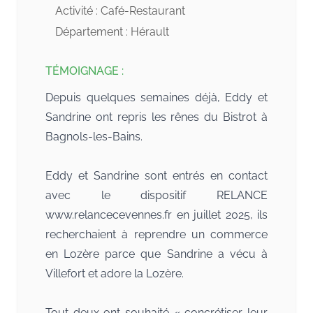
qui n'attendent que vous !
Activité : Café-Restaurant
Un accompagnement illustré ici par le
Département : Hérault
parcours de Fabrice, venu de Belgique,
avec la reprise de l'hôtel restauraant
TÉMOIGNAGE :
l'Arbre à Pain, dans la commune d'Altier.
Depuis quelques semaines déjà, Eddy et
RELANCE Transmission-Reprise des
Sandrine ont repris les rênes du Bistrot à
entreprises
apporte un service d'ingénierie
Bagnols-les-Bains.
en milieu rural pour faciliter la reprise des
entreprises et maintenir des activités en
Eddy et Sandrine sont entrés en contact
zone rurale. RELANCE a travaillé de
avec le dispositif RELANCE
concert avec la commune d'
#Altier
située
www.relancecevennes.fr en juillet 2025, ils
dans le
Parc national des Cévennes
pour
recherchaient à reprendre un commerce
que l'Arbre à pains, hôtel et restaurant
en Lozère parce que Sandrine a vécu à
puisse être ouvert cet été et c'est chose
Villefort et adore la Lozère.
faite !!
Fabrice Delespinette
a ouvert
Tout deux ont souhaité « concrétiser leur