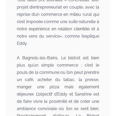
l'établissement en avril 2026 et met son
projet d’entrepreneuriat en couple, avec la
dynamisme et son professionnalisme pour
reprise d’un commerce en milieu rural qui
vous accueillir dans un environnement
s’est imposée comme une suite naturelle à
convivial et agréable.
notre expérience en relation clientèle et à
On vous invite à venir découvrir ce havre
notre sens du service», comme l’explique
de bonheur où il fait bon manger, respirer,
Eddy.
rire et danser dans une ruralité vivante et
dynamique.
A Bagnols-les-Bains, Le bistrot est bien
#nouvellevie
#massifcentral
plus qu’un simple commerce ; c’est le
#reprisecléenmain
pouls de la commune où l’on peut prendre
https://www.youtube.com/watch?v=CE-
un café, acheter du tabac, la presse,
OUptvYLI
manger une pizza mais également
déjeuner. L’objectif d’Eddy et Sandrine est
de faire vivre la proximité et de créer une
ambiance conviviale où l’on se sent bien.
Prochainement, d’ailleurs, Le Bistrot