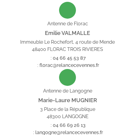
Antenne de Florac
Emilie VALMALLE
Immeuble Le Rochefort, 4 route de Mende
48400 FLORAC TROIS RIVIERES
:
04
66
45
53
87
:
florac@relancecevennes.fr
Antenne de Langogne
Marie-Laure MUGNIER
3 Place de la République
48300 LANGOGNE
:
04
66
69
26
13
:
langogne@relancecevennes.fr