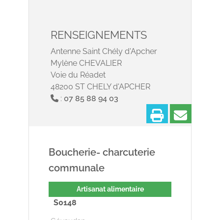
RENSEIGNEMENTS
Antenne Saint Chély d'Apcher
Mylène CHEVALIER
Voie du Réadet
48200 ST CHELY d'APCHER
:
07 85 88 94 03
Imprimer
Partage
Boucherie- charcuterie
communale
Artisanat alimentaire
S0148