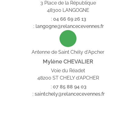
3 Place de la République
48300 LANGOGNE
:
04
66
69
26
13
:
langogne@relancecevennes.fr
Antenne de Saint Chély d'Apcher
Mylène CHEVALIER
Voie du Réadet
48200 ST CHELY d'APCHER
:
07
85
88
94
03
:
saintchely@relancecevennes.fr