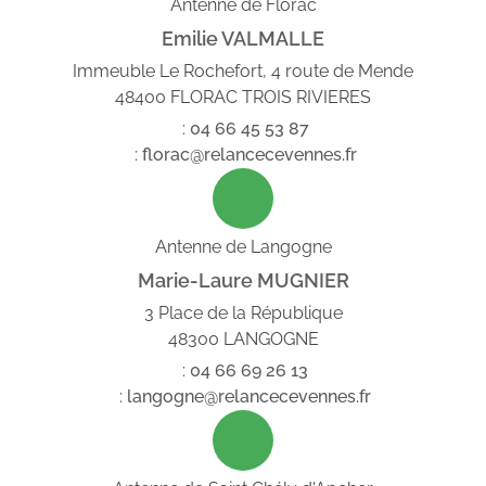
Antenne de Florac
Emilie VALMALLE
Immeuble Le Rochefort, 4 route de Mende
48400 FLORAC TROIS RIVIERES
:
04
66
45
53
87
:
florac@relancecevennes.fr
Antenne de Langogne
Marie-Laure MUGNIER
3 Place de la République
48300 LANGOGNE
:
04
66
69
26
13
:
langogne@relancecevennes.fr