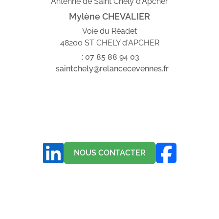
Antenne de Saint Chély d'Apcher
Mylène CHEVALIER
Voie du Réadet
48200 ST CHELY d'APCHER
:
07
85
88
94
03
:
saintchely@relancecevennes.fr
NOUS CONTACTER