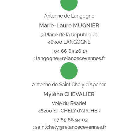
Antenne de Langogne
Marie-Laure MUGNIER
3 Place de la République
48300 LANGOGNE
:
04
66
69
26
13
:
langogne@relancecevennes.fr
Antenne de Saint Chély d'Apcher
Mylène CHEVALIER
Voie du Réadet
48200 ST CHELY d'APCHER
:
07
85
88
94
03
:
saintchely@relancecevennes.fr