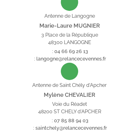
Antenne de Langogne
Marie-Laure MUGNIER
3 Place de la République
48300 LANGOGNE
:
04
66
69
26
13
:
langogne@relancecevennes.fr
Antenne de Saint Chély d'Apcher
Mylène CHEVALIER
Voie du Réadet
48200 ST CHELY d'APCHER
:
07
85
88
94
03
:
saintchely@relancecevennes.fr