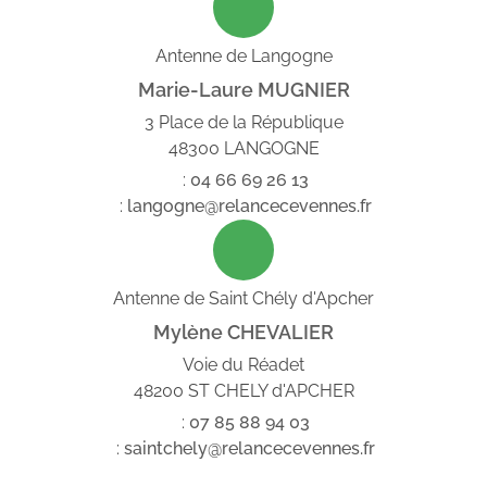
Antenne de Langogne
Marie-Laure MUGNIER
3 Place de la République
48300 LANGOGNE
:
04
66
69
26
13
:
langogne@relancecevennes.fr
Antenne de Saint Chély d'Apcher
Mylène CHEVALIER
Voie du Réadet
48200 ST CHELY d'APCHER
:
07
85
88
94
03
:
saintchely@relancecevennes.fr