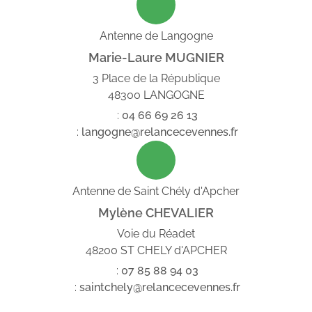
Antenne de Langogne
Marie-Laure MUGNIER
3 Place de la République
48300 LANGOGNE
:
04
66
69
26
13
:
langogne@relancecevennes.fr
Antenne de Saint Chély d'Apcher
Mylène CHEVALIER
Voie du Réadet
48200 ST CHELY d'APCHER
:
07
85
88
94
03
:
saintchely@relancecevennes.fr